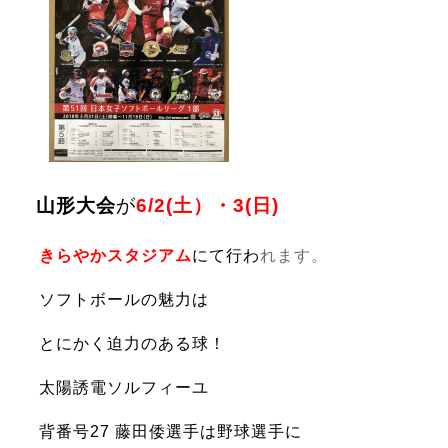
山形大会
が
6/2(土）・3(日)
きらやかスタジアム
にて行わ
れます。
ソフトボールの魅力は
とにかく
迫力のある球！
太陽誘電ソルフィーユ
背番号
27
藤田倭選手は野球選手に