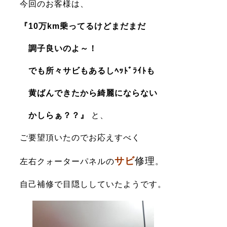
今回のお客様は、
『10万km
乗ってるけどまだまだ
調子良いのよ～！
でも所々サビもあるしﾍｯﾄﾞﾗｲﾄも
黄ばんできたから綺麗にならない
かしらぁ？？
』
と、
ご要望頂いたのでお応えすべく
サビ
修理
左右クォーターパネルの
。
自己補修で目隠ししていたようです。