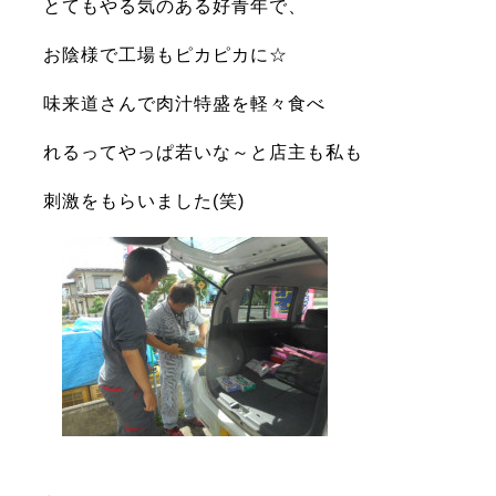
とてもやる気のある好青年で、
お陰様で工場もピカピカに☆
味来道さんで肉汁特盛を軽々食べ
れる
ってやっぱ若いな～と店主も私も
刺激をもらいました(笑)