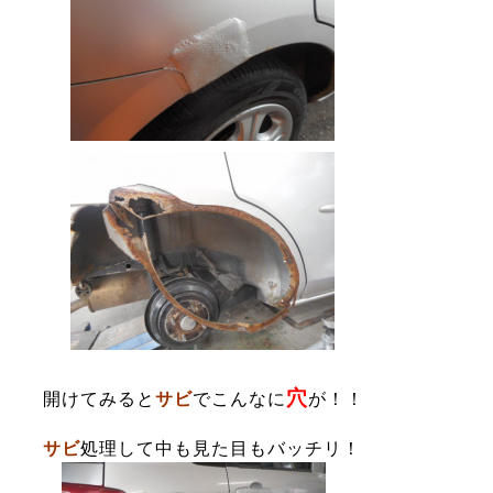
穴
開けてみると
サビ
でこんなに
が！！
サビ
処理して中も見た目もバッチリ！