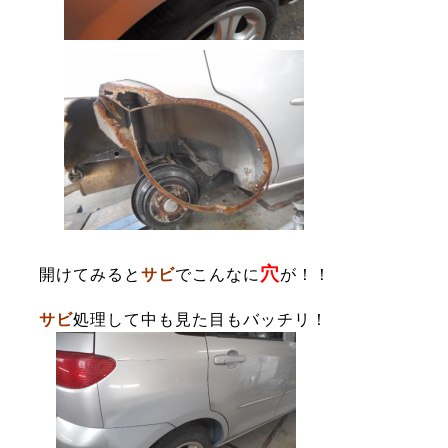
穴
開けてみると
サビ
でこんなに
が！！
サビ
処理して中も見た目もバッチリ！