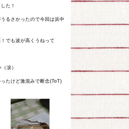
ました！
がうるさかったので今回は浜中
高！でも波が高くうねって
い（涙）
たけど激混みで断念(ToT)