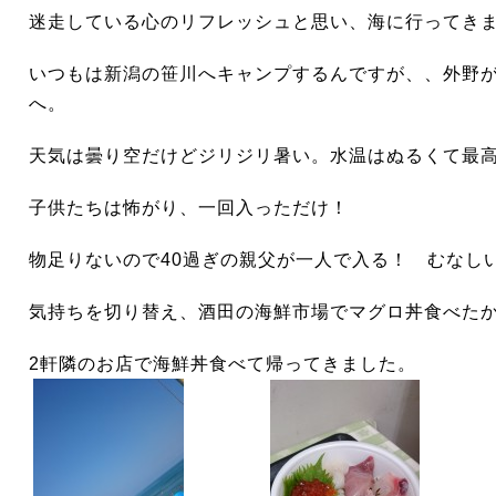
迷走している心のリフレッシュと思い、海に行ってき
いつもは新潟の笹川へキャンプするんですが、、外野
へ。
天気は曇り空だけどジリジリ暑い。水温はぬるくて最
子供
たちは
怖がり、一回入っただけ！
物足りないので40過ぎの親父が一人で入る！ むなし
気持ちを切り替え、酒田の海鮮市場でマグロ丼食べたかっ
2軒隣のお店で海鮮丼食べて帰ってきました。