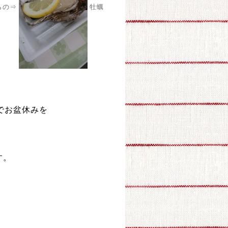
らの⇒
牡蠣
。
でお盆休みを
す。