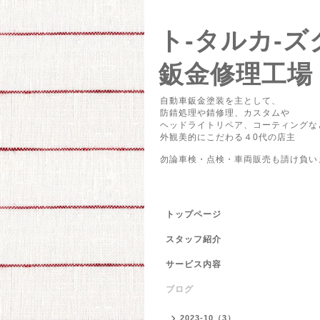
ト-タルカ
鈑金修理工場
自動車鈑金塗装を主として、
防錆処理や錆修理、カスタムや
ヘッドライトリペア、コーティングな
外観美的にこだわる４0代の店主
勿論車検・点検・車両販売も請け負い
トップページ
スタッフ紹介
サービス内容
ブログ
2023-10（3）