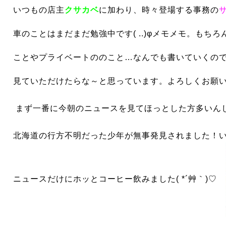
いつもの店主
クサカベ
に加わり、時々登場する事務の
車のことはまだまだ勉強中です( ..)φメモメモ。もち
こと
やプライベートの
のこと…なんでも書いていくの
見ていただけたらな～
と思っています。よろしくお願いし
まず一番に今朝のニュースを見てほっとした方多いん
北海道の行方不明だった少年が無事発見されました！
ニュースだけにホッとコーヒー飲みました( *´艸｀)♡