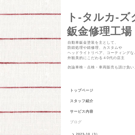
ト-タルカ
鈑金修理工場
自動車鈑金塗装を主として、
防錆処理や錆修理、カスタムや
ヘッドライトリペア、コーティングな
外観美的にこだわる４0代の店主
勿論車検・点検・車両販売も請け負い
トップページ
スタッフ紹介
サービス内容
ブログ
2023-10（3）