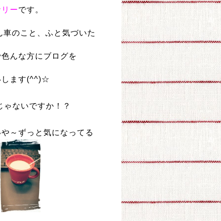
サリー
です。
ろん車のこと、ふと気づいた
で色んな方にブログを
ます(^^)☆
じゃないですか！？
いや～ずっと気になってる