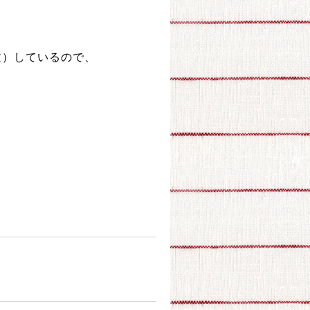
文）しているの
で、