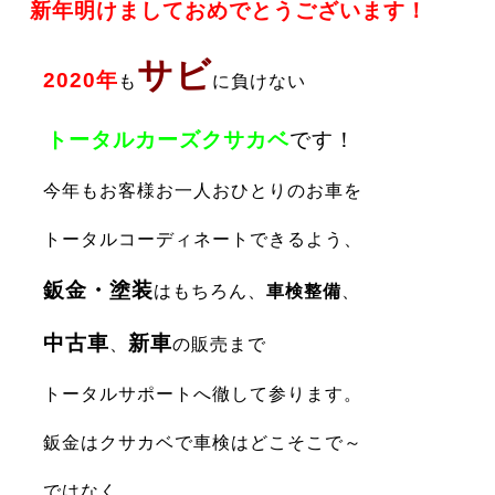
新年明けましておめでとうございます！
サビ
2020年
も
に負けない
トータルカーズクサカベ
です！
今年もお客様お一人おひとりのお車を
トータルコーディネートできるよう、
鈑金・塗装
はもちろん、
車検整備
、
中古車
新車
、
の販売まで
トータルサポートへ徹して参ります。
鈑金はクサカベで車検はどこそこで～
ではなく、、