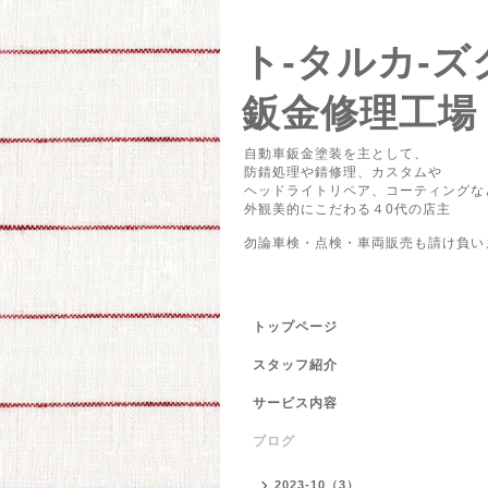
ト-タルカ
鈑金修理工場
自動車鈑金塗装を主として、
防錆処理や錆修理、カスタムや
ヘッドライトリペア、コーティングな
外観美的にこだわる４0代の店主
勿論車検・点検・車両販売も請け負い
トップページ
スタッフ紹介
サービス内容
ブログ
2023-10（3）