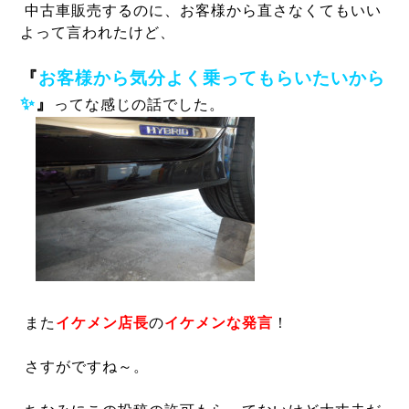
中古車販売するのに、お客様から直さなくてもいい
よって言われたけど、
『
お客様から気分よく乗ってもらいたいから
✨
』
ってな感じの話でした。
また
イケメン
店長
の
イケメンな発言
！
さすがですね～。