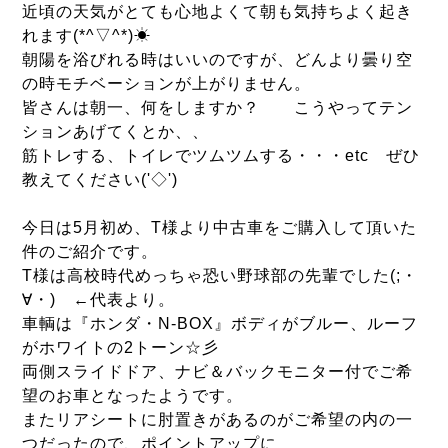
近頃の天気がとても心地よくて朝も気持ちよく起き
れます(*^▽^*)☀
朝陽を浴びれる時はいいのですが、どんより曇り空
の時モチベーションが上がりません。
皆さんは朝一、何をしますか？ こうやってテン
ションあげてくとか、、
筋トレする、トイレでツムツムする・・・etc ぜひ
教えてください('◇')ゞ
今日は5月初め、T様より中古車をご購入して頂いた
件のご紹介です。
T様は高校時代めっちゃ恐い野球部の先輩でした(;・
∀・) ←代表より。
車輌は『ホンダ・N-BOX』ボディがブルー、ルーフ
がホワイトの2トーン☆彡
両側スライドドア、ナビ＆バックモニター付でご希
望のお車となったようです。
またリアシートに肘置きがあるのがご希望の内の一
つだったので、ポイントアップに