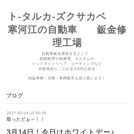
ト-タルカ-ズクサカベ
寒河江の自動車 鈑金修
理工場
自動車鈑金塗装を主として、
防錆処理や錆修理、カスタムや
ヘッドライトリペア、コーティングなど
外観美的にこだわる４0代の店主
勿論車検・点検・車両販売も請け負います！
ブログ
2017-03-14 15:00:00
取ったどぉ～！！
3月14日！今日はホワイトデー♪