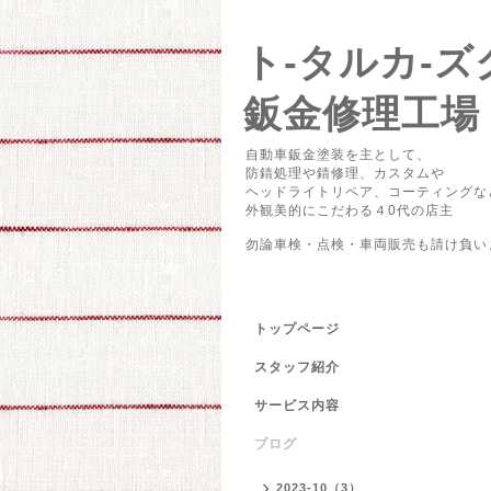
ト-タルカ
鈑金修理工場
自動車鈑金塗装を主として、
防錆処理や錆修理、カスタムや
ヘッドライトリペア、コーティングな
外観美的にこだわる４0代の店主
勿論車検・点検・車両販売も請け負い
トップページ
スタッフ紹介
サービス内容
ブログ
2023-10（3）